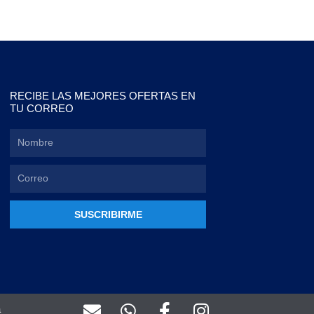
RECIBE LAS MEJORES OFERTAS EN
TU CORREO
SUSCRIBIRME
E
W
F
I
a