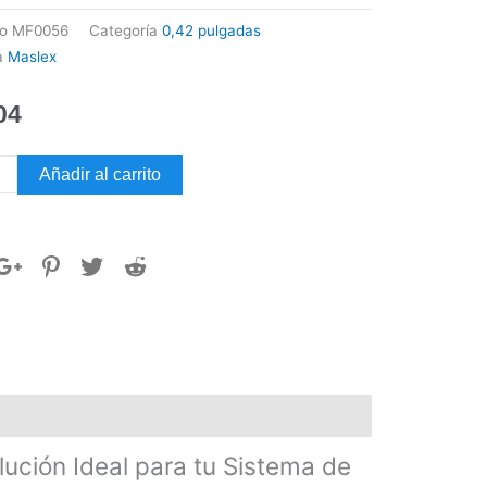
go
MF0056
Categoría
0,42 pulgadas
a
Maslex
04
s
Añadir al carrito
ar
ex
dad
lución Ideal para tu Sistema de