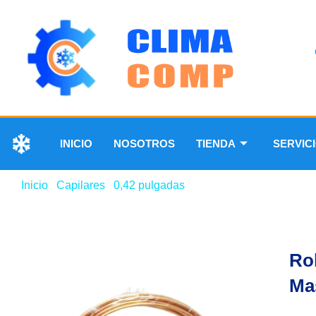
INICIO
NOSOTROS
TIENDA
SERVIC
Inicio
/
Capilares
/
0,42 pulgadas
/ Rollos de capilar 0,42 
Rol
Ma