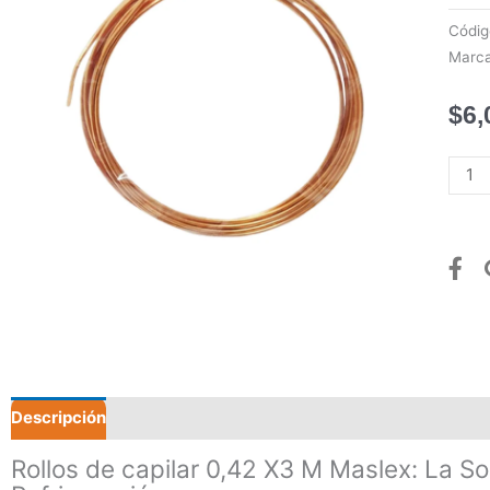
Códi
Marc
$
6,
Rollo
de
capil
0,42
X3
M
Masl
canti
Descripción
Valoraciones (0)
Rollos de capilar 0,42 X3 M Maslex: La So