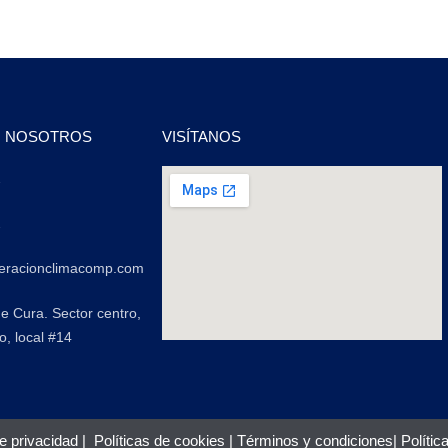
N NOSOTROS
VISÍTANOS
2
2
geracionclimacomp.com
de Cura. Sector centro,
o, local #14
de privacidad
|
Políticas de cookies
|
Términos y condiciones
|
Polític