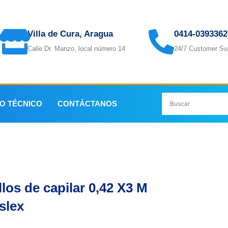
Villa de Cura, Aragua
0414-0393362
Calle Dr. Manzo, local número 14
24/7 Customer Su
IO TÉCNICO
CONTÁCTANOS
X3 M Maslex
los de capilar 0,42 X3 M
slex