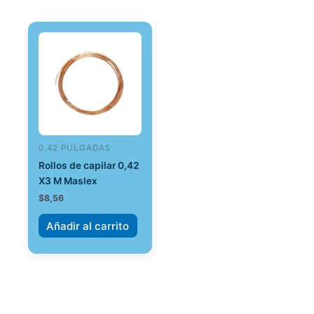
0,42 PULGADAS
Rollos de capilar 0,42
X3 M Maslex
$
8,56
Añadir al carrito