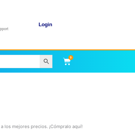
Login
pport
0
Carrito
 a los mejores precios. ¡Cómpralo aquí!