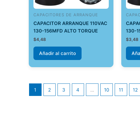
CAPACITORES DE ARRANQUE
CAPA
CAPACITOR ARRANQUE 110VAC
CAPA
130-156MFD ALTO TORQUE
130-
$
4,48
$
3,48
Añadir al carrito
Aña
1
2
3
4
…
10
11
12