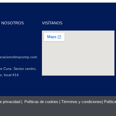
N NOSOTROS
VISÍTANOS
2
2
geracionclimacomp.com
de Cura. Sector centro,
o, local #14
de privacidad
|
Políticas de cookies
|
Términos y condiciones
|
Polític