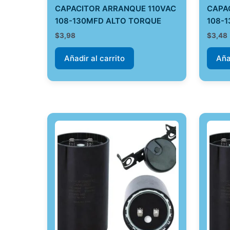
CAPACITOR ARRANQUE 110VAC
CAPA
108-130MFD ALTO TORQUE
108-
$
3,98
$
3,48
Añadir al carrito
Aña