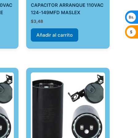
10VAC
CAPACITOR ARRANQUE 110VAC
UE
124-149MFD MASLEX
Bs.
$
3,48
$
Añadir al carrito