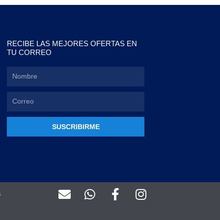
RECIBE LAS MEJORES OFERTAS EN
TU CORREO
SUSCRIBIRME
E
W
F
I
a
n
h
a
n
v
a
c
s