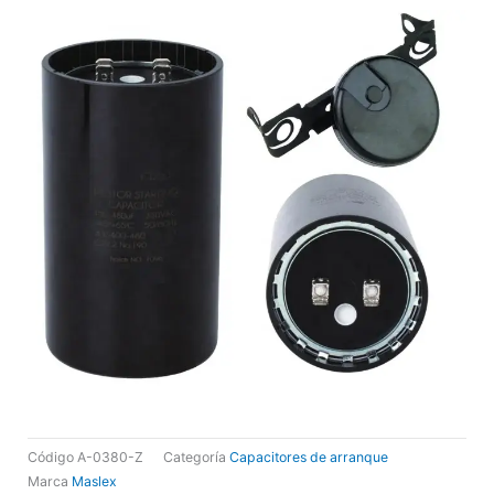
Código
A-0380-Z
Categoría
Capacitores de arranque
Marca
Maslex