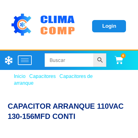
Login
0
Carri
Inicio
/
Capacitores
/
Capacitores de
arranque
/ CAPACITOR ARRANQUE 110VAC 130-
156MFD CONTI
CAPACITOR ARRANQUE 110VAC
130-156MFD CONTI