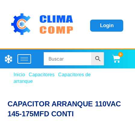
Login
0
Carri
Inicio
/
Capacitores
/
Capacitores de
arranque
/ CAPACITOR ARRANQUE 110VAC 145-
175MFD CONTI
CAPACITOR ARRANQUE 110VAC
145-175MFD CONTI