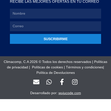
RECIBE LAS MEJORES OFERTAS EN TU CORREO
SUSCRIBIRME
Climacomp, C.A 2026 © Todos los derechos reservados |
Políticas
de privacidad
|
Políticas de cookies
|
Términos y condiciones
|
Política de Devoluciones
E
W
F
I
n
h
a
n
v
a
c
s
Desarrollado por:
wujucode.com
e
t
e
t
l
s
b
a
o
a
o
g
Optimized by Seraphinite Accelerator