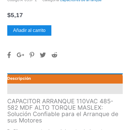
$
5,17
CAPACITOR
Añadir al carrito
ARRANQUE
110VAC
485-
582
MDF
ALTO
TORQUE
Descripción
MASLEX
cantidad
Valoraciones (0)
CAPACITOR ARRANQUE 110VAC 485-
582 MDF ALTO TORQUE MASLEX:
Solución Confiable para el Arranque de
sus Motores