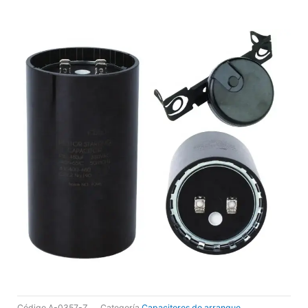
Código
A-0357-Z
Categoría
Capacitores de arranque