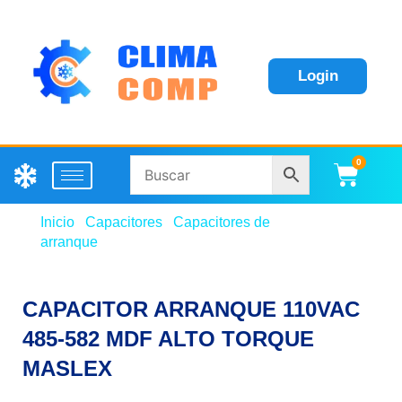
Login
0
Carri
Inicio
/
Capacitores
/
Capacitores de
arranque
/ CAPACITOR ARRANQUE 110VAC 485-
582 MDF ALTO TORQUE MASLEX
CAPACITOR ARRANQUE 110VAC
485-582 MDF ALTO TORQUE
MASLEX