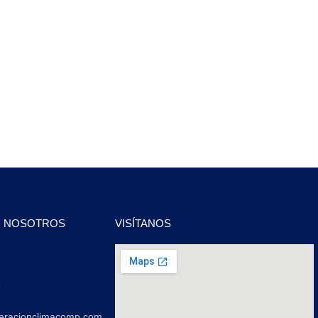
N NOSOTROS
VISÍTANOS
2
2
geracionclimacomp.com