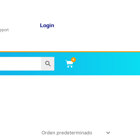
Login
pport
0
Carrito