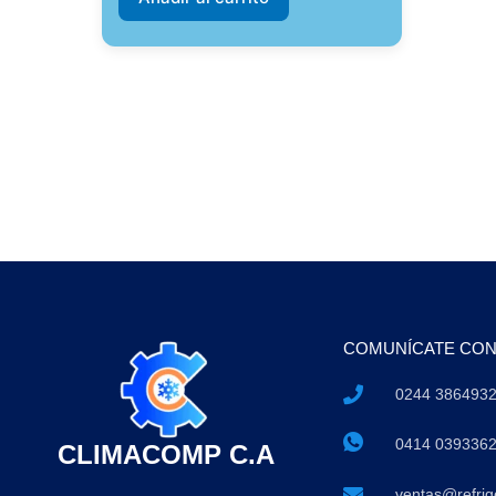
COMUNÍCATE CO
0244 386493
0414 039336
CLIMACOMP C.A
ventas@refri