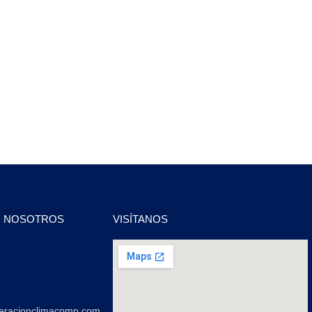
N NOSOTROS
VISÍTANOS
2
2
geracionclimacomp.com