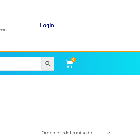
Login
pport
0
Carrito