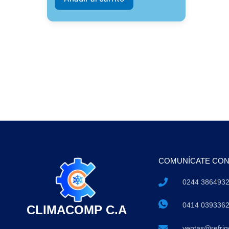
COMUNÍCATE CO
0244 386493
0414 039336
CLIMACOMP C.A
ventas@refri