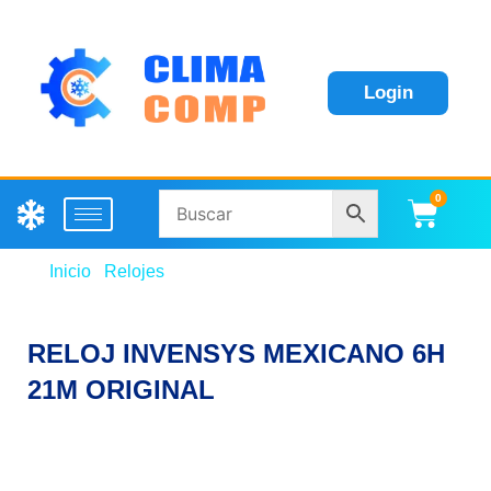
Login
0
Carri
Inicio
/
Relojes
/ RELOJ INVENSYS MEXICANO 6H
21M ORIGINAL
RELOJ INVENSYS MEXICANO 6H
21M ORIGINAL