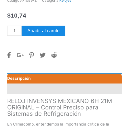
Código
A-1099-Z
Categoría
Relojes
$
10,74
RELOJ
Añadir al carrito
INVENSYS
MEXICANO
6H
21M
ORIGINAL
cantidad
Descripción
Valoraciones (0)
RELOJ INVENSYS MEXICANO 6H 21M
ORIGINAL – Control Preciso para
Sistemas de Refrigeración
En Climacomp, entendemos la importancia crítica de la