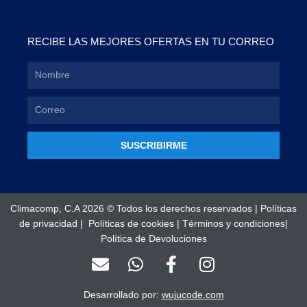
RECIBE LAS MEJORES OFERTAS EN TU CORREO
SUSCRIBIRME
Climacomp, C.A 2026 © Todos los derechos reservados |
Políticas
de privacidad
|
Políticas de cookies
|
Términos y condiciones
|
Política de Devoluciones
E
W
F
I
n
h
a
n
v
a
c
s
Desarrollado por:
wujucode.com
e
t
e
t