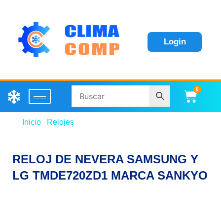
Login
0
Carri
Inicio
/
Relojes
/ RELOJ DE NEVERA SAMSUNG Y
LG TMDE720ZD1 MARCA SANKYO
RELOJ DE NEVERA SAMSUNG Y
LG TMDE720ZD1 MARCA SANKYO