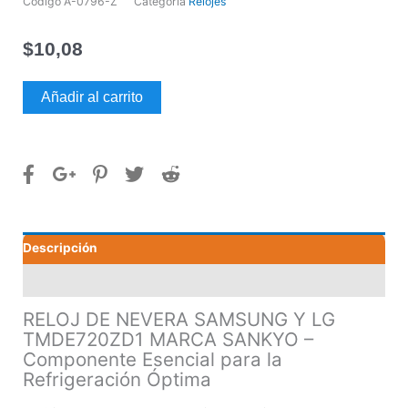
Código
A-0796-Z
Categoría
Relojes
$
10,08
RELOJ
Añadir al carrito
DE
NEVERA
SAMSUNG
Y
LG
TMDE720ZD1
MARCA
Descripción
SANKYO
cantidad
Valoraciones (0)
RELOJ DE NEVERA SAMSUNG Y LG
TMDE720ZD1 MARCA SANKYO –
Componente Esencial para la
Refrigeración Óptima