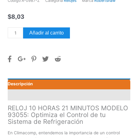
Código
A-0987-Z
Categoría
Relojes
Marca
Robertshaw
$
8,03
RELOJ
Añadir al carrito
10
HORAS
21
MINUTOS
MODELO
93055
cantidad
Descripción
Valoraciones (0)
RELOJ 10 HORAS 21 MINUTOS MODELO
93055: Optimiza el Control de tu
Sistema de Refrigeración
En Climacomp, entendemos la importancia de un control