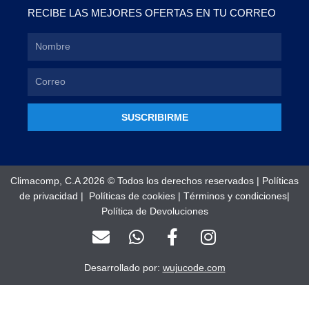
RECIBE LAS MEJORES OFERTAS EN TU CORREO
SUSCRIBIRME
Climacomp, C.A 2026 © Todos los derechos reservados |
Políticas
de privacidad
|
Políticas de cookies
|
Términos y condiciones
|
Política de Devoluciones
E
W
F
I
n
h
a
n
v
a
c
s
Desarrollado por:
wujucode.com
e
t
e
t
l
s
b
a