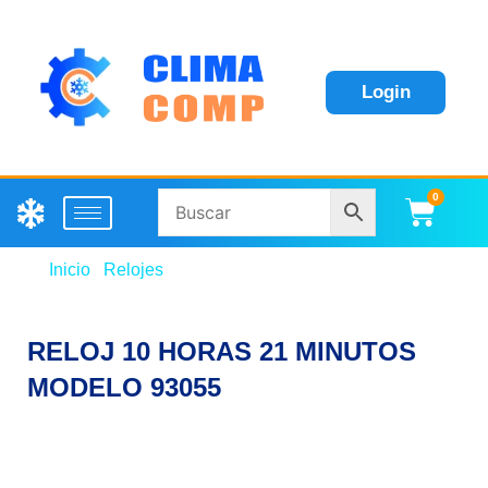
Login
0
Carri
Inicio
/
Relojes
/ RELOJ 10 HORAS 21 MINUTOS
MODELO 93055
RELOJ 10 HORAS 21 MINUTOS
MODELO 93055