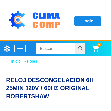
Login
0
Carri
Inicio
/
Relojes
/ RELOJ DESCONGELACION 6H
25MIN 120V / 60HZ ORIGINAL ROBERTSHAW
RELOJ DESCONGELACION 6H
25MIN 120V / 60HZ ORIGINAL
ROBERTSHAW