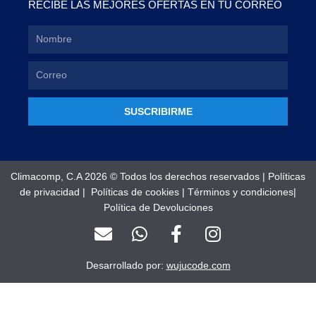
RECIBE LAS MEJORES OFERTAS EN TU CORREO
SUSCRIBIRME
Climacomp, C.A 2026 © Todos los derechos reservados |
Políticas
de privacidad
|
Políticas de cookies
|
Términos y condiciones
|
Política de Devoluciones
E
W
F
I
n
h
a
n
v
a
c
s
Desarrollado por:
wujucode.com
e
t
e
t
l
s
b
a
o
a
o
g
Optimized by Seraphinite Accelerator