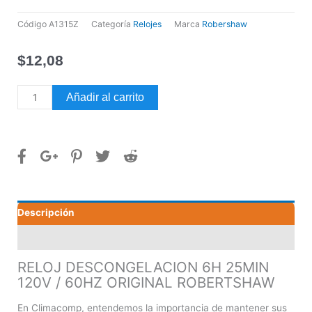
Código
A1315Z
Categoría
Relojes
Marca
Robershaw
$
12,08
RELOJ
Añadir al carrito
DESCONGELACION
6H
25MIN
120V
/
60HZ
ORIGINAL
Descripción
ROBERTSHAW
cantidad
Valoraciones (0)
RELOJ DESCONGELACION 6H 25MIN
120V / 60HZ ORIGINAL ROBERTSHAW
En Climacomp, entendemos la importancia de mantener sus