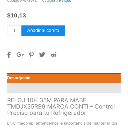
Código
A-0786-Z
Categoría
Relojes
$
10,13
RELOJ
Añadir al carrito
10H
35M
PARA
MABE
TMDJX35RB9
MARCA
CONTI
Descripción
cantidad
Valoraciones (0)
RELOJ 10H 35M PARA MABE
TMDJX35RB9 MARCA CONTI – Control
Preciso para tu Refrigerador
En Climacomp, entendemos la importancia de mantener tus