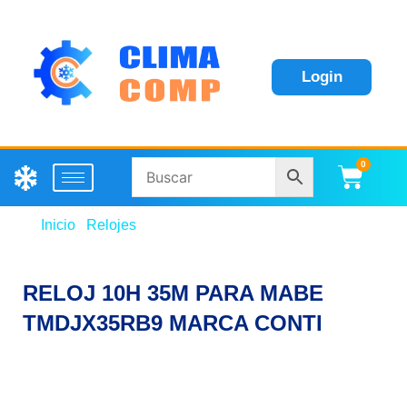
Login
0
Carri
Inicio
/
Relojes
/ RELOJ 10H 35M PARA MABE
TMDJX35RB9 MARCA CONTI
RELOJ 10H 35M PARA MABE
TMDJX35RB9 MARCA CONTI