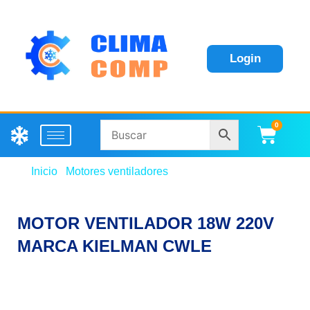
Login
0
Carri
Inicio
/
Motores ventiladores
/ MOTOR VENTILADOR
18W 220V MARCA KIELMAN CWLE
MOTOR VENTILADOR 18W 220V
MARCA KIELMAN CWLE