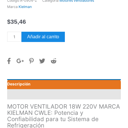
Código
A-0904-Z
Categoría
Motores ventiladores
Marca
Kielman
$
35,46
MOTOR
Añadir al carrito
VENTILADOR
18W
220V
MARCA
KIELMAN
CWLE
cantidad
Descripción
Valoraciones (0)
MOTOR VENTILADOR 18W 220V MARCA
KIELMAN CWLE: Potencia y
Confiabilidad para tu Sistema de
Refrigeración