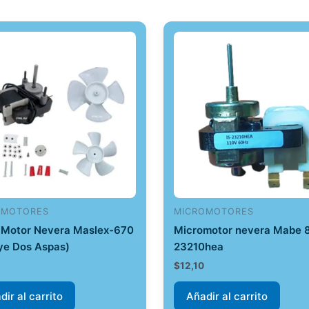
OMOTORES
MICROMOTORES
 Motor Nevera Maslex-670
Micromotor nevera Mabe 8
uye Dos Aspas)
23210hea
1
$
12,10
dir al carrito
Añadir al carrito