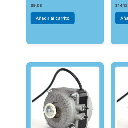
$
9,08
$
14,12
Añadir al carrito
Aña