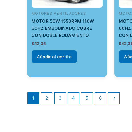
MOTORES VENTILADORES
MOTO
MOTOR 50W 1550RPM 110W
MOTO
60HZ EMBOBINADO COBRE
60HZ
CON DOBLE RODAMIENTO
CON 
$
42,35
$
42,3
Añadir al carrito
Aña
1
2
3
4
5
6
→