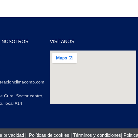
N NOSOTROS
VISÍTANOS
2
2
geracionclimacomp.com
de Cura. Sector centro,
o, local #14
de privacidad
|
Políticas de cookies
|
Términos y condiciones
|
Polític