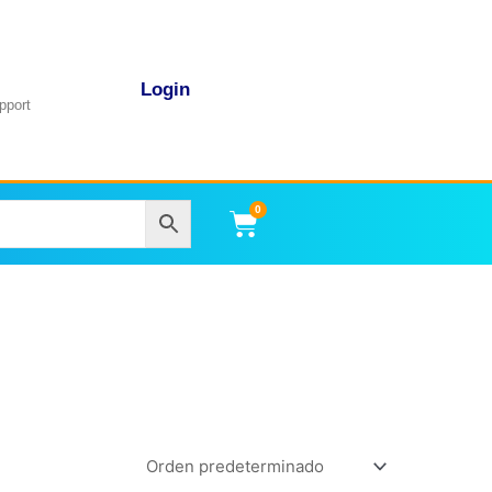
Login
pport
0
Carrito