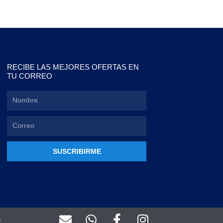
RECIBE LAS MEJORES OFERTAS EN
TU CORREO
SUSCRIBIRME
E
W
F
I
a