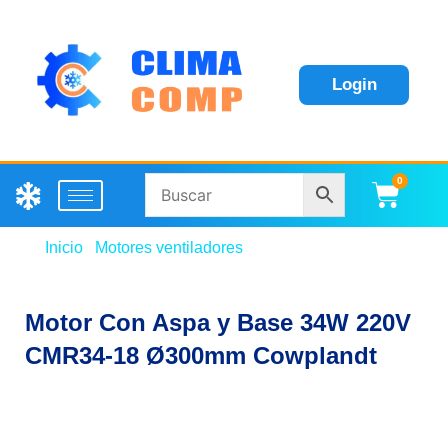
Login
0
Carri
Inicio
/
Motores ventiladores
/ Motor Con Aspa y Base
34W 220V CMR34-18 Ø300mm Cowplandt
Motor Con Aspa y Base 34W 220V
CMR34-18 Ø300mm Cowplandt