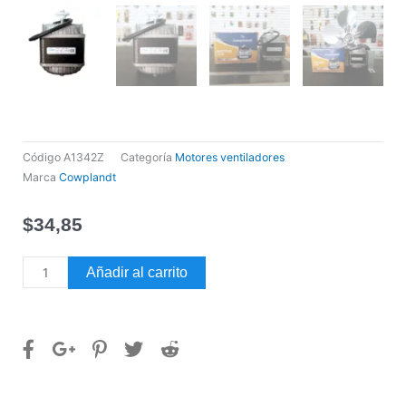
Código
A1342Z
Categoría
Motores ventiladores
Marca
Cowplandt
$
34,85
Motor
Añadir al carrito
Con
Aspa
y
Base
34W
220V
CMR34-