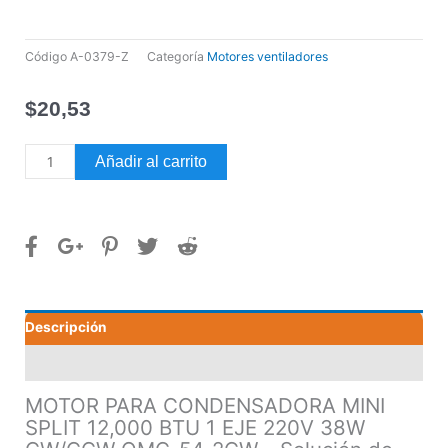
Código
A-0379-Z
Categoría
Motores ventiladores
$
20,53
MOTOR
Añadir al carrito
PARA
CONDENSADORA
MINI
SPLIT
12,000
BTU
1
Descripción
EJE
220V
Valoraciones (0)
38W
CW/CCW
MOTOR PARA CONDENSADORA MINI
QMC-
SPLIT 12,000 BTU 1 EJE 220V 38W
54-