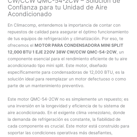
CW/CCW QMC-54-2CW – Solución de
2CW
Confianza para tu Unidad de Aire
cantidad
Acondicionado
En Climacomp, entendemos la importancia de contar con
repuestos de calidad para asegurar el óptimo funcionamiento
de tus equipos de refrigeración y climatización. Por eso, te
ofrecemos el
MOTOR PARA CONDENSADORA MINI SPLIT
12,000 BTU 1 EJE 220V 38W CW/CCW QMC-54-2CW
, un
componente esencial para el rendimiento eficiente de tu aire
acondicionado tipo mini split. Este motor, diseñado
específicamente para condensadoras de 12,000 BTU, es la
solución ideal para reemplazar un motor defectuoso o como
parte de un mantenimiento preventivo.
Este motor QMC-54-2CW no es simplemente un repuesto; es
una inversión en la longevidad y eficiencia de tu sistema de
aire acondicionado. En el exigente clima venezolano, donde
la demanda de refrigeración es constante, la fiabilidad de
cada componente es crucial. Este motor está construido para
soportar las condiciones operativas más desafiantes,