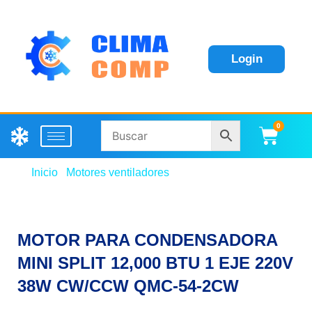
Login
0
Carri
Inicio
/
Motores ventiladores
/ MOTOR PARA
CONDENSADORA MINI SPLIT 12,000 BTU 1 EJE
220V 38W CW/CCW QMC-54-2CW
MOTOR PARA CONDENSADORA
MINI SPLIT 12,000 BTU 1 EJE 220V
38W CW/CCW QMC-54-2CW