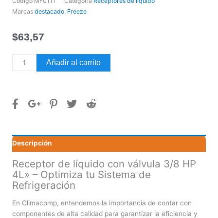
Código
MF0111
Categoría
Receptores de líquido
Marcas
destacado
,
Freeze
$
63,57
Receptor
Añadir al carrito
de
líquido
con
válvula
3/8
HP
4L"
Descripción
cantidad
Receptor de líquido con válvula 3/8 HP
4L» – Optimiza tu Sistema de
Refrigeración
En Climacomp, entendemos la importancia de contar con
componentes de alta calidad para garantizar la eficiencia y