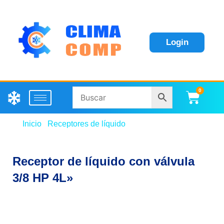
Login
0
Carri
Inicio
/
Receptores de líquido
/ Receptor de líquido con
válvula 3/8 HP 4L»
Receptor de líquido con válvula
3/8 HP 4L»