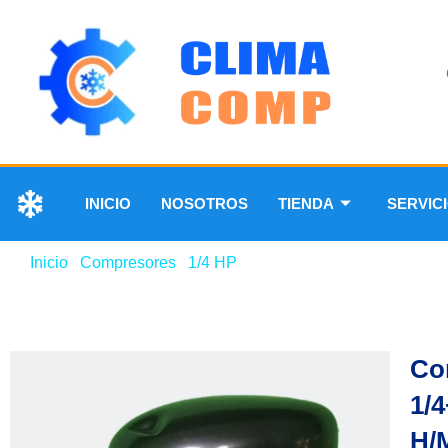
INICIO
NOSOTROS
TIENDA
SERVIC
Inicio
/
Compresores
/
1/4 HP
/ Compresor marca Freeze 1
Co
1/
H/