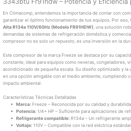
3343btu Fr91hdw – Potencia y Eficiencia 
En Climacomp, entendemos la importancia de contar con compo
garantizar el óptimo funcionamiento de tus equipos. Por eso,
Alta R134a 110V/60Hz (Modelo FR91HDW)
, una solución rob
demandas de sistemas de refrigeración doméstica y comercial 
compresor no es solo un repuesto, es una inversión en la dura
Este compresor de la marca Freeze se destaca por su capacida
constante, ideal para equipos como neveras, congeladores, vit
acondicionado de pequeña escala. Su diseño optimizado y la ut
en una opción amigable con el medio ambiente, cumpliendo co
impacto ambiental.
Características Técnicas Detalladas
Marca:
Freeze – Reconocida por su calidad y durabilida
Potencia:
1/4+ HP – Suficiente para aplicaciones de r
Refrigerante compatible:
R134a – Un refrigerante ampl
Voltaje:
110V – Compatible con la red eléctrica estándar