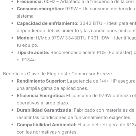
Frecuencia:
60Hz – Adaptado a la frecuencia de la corri
Consumo energético:
979W – Un consumo moderado que 
sistema.
Capacidad de enfriamiento:
3343 BTU – Ideal para enf
dependiendo del aislamiento y las condiciones ambient
Modelo:
H/Mbp 979W 3343BTU FR91HDW – Identificación
tu equipo.
Tipo de aceite:
Recomendado aceite POE (Polioéster) pa
el R134a.
Beneficios Clave de Elegir este Compresor Freeze
Rendimiento Superior:
La potencia de 1/4+ HP asegura
una amplia gama de aplicaciones.
Eficiencia Energética:
El consumo de 979W optimiza el 
operativos a largo plazo.
Durabilidad Garantizada:
Fabricado con materiales de 
resistir las condiciones de funcionamiento exigentes.
Compatibilidad Ambiental:
El uso del refrigerante R1
con las normativas vigentes.