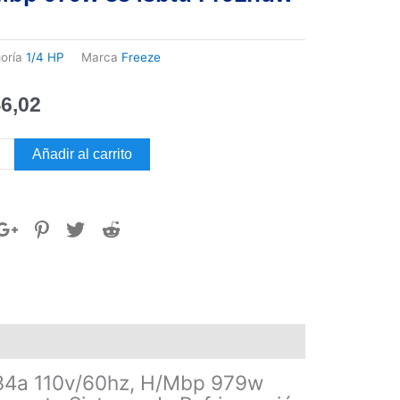
oría
1/4 HP
Marca
Freeze
6,02
resor
Añadir al carrito
a
ze
Hp
a
60hz,
p
btu
hdw
34a 110v/60hz, H/Mbp 979w
dad