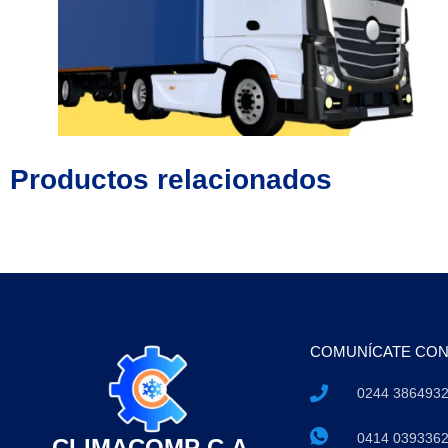
Productos relacionados
COMUNÍCATE CO
0244 386493
0414 039336
CLIMACOMP C.A