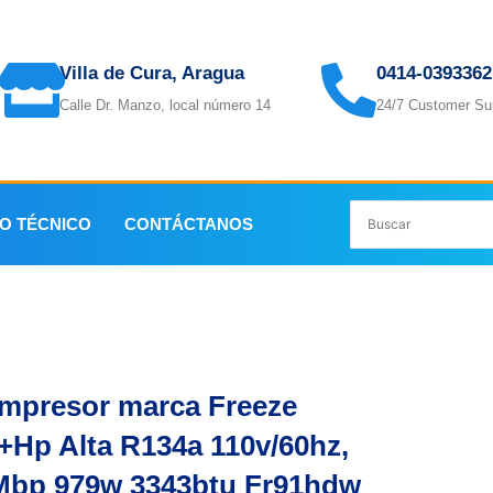
Villa de Cura, Aragua
0414-0393362
Calle Dr. Manzo, local número 14
24/7 Customer Su
IO TÉCNICO
CONTÁCTANOS
/4+Hp Alta R134a 110v/60hz, H/Mbp 979w 3343btu Fr91hdw
mpresor marca Freeze
4+Hp Alta R134a 110v/60hz,
Mbp 979w 3343btu Fr91hdw