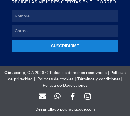
RECIBE LAS MEJORES OFERTAS EN TU CORREO
SUSCRIBIRME
Climacomp, C.A 2026 © Todos los derechos reservados |
Políticas
de privacidad
|
Políticas de cookies
|
Términos y condiciones
|
Política de Devoluciones
E
W
F
I
n
h
a
n
v
a
c
s
Desarrollado por:
wujucode.com
e
t
e
t
l
s
b
a
o
a
o
g
Optimized by Seraphinite Accelerator