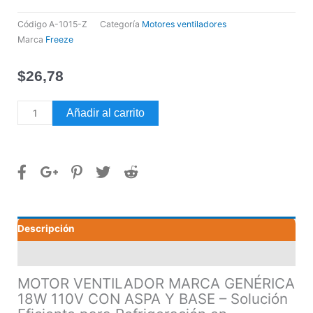
Código
A-1015-Z
Categoría
Motores ventiladores
Marca
Freeze
$
26,78
MOTOR
Añadir al carrito
VENTILADOR
MARCA
GENÉRICA
18W
110V
CON
ASPA
Descripción
Y
BASE
Valoraciones (0)
cantidad
MOTOR VENTILADOR MARCA GENÉRICA
18W 110V CON ASPA Y BASE – Solución