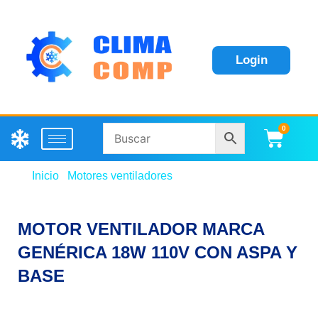
Login
0
Carri
Inicio
/
Motores ventiladores
/ MOTOR VENTILADOR
MARCA GENÉRICA 18W 110V CON ASPA Y BASE
MOTOR VENTILADOR MARCA
GENÉRICA 18W 110V CON ASPA Y
BASE