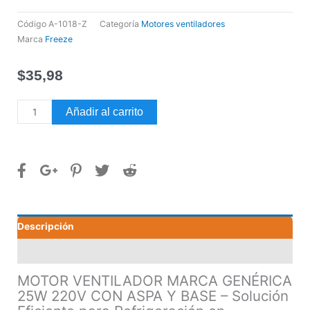
Código
A-1018-Z
Categoría
Motores ventiladores
Marca
Freeze
$
35,98
MOTOR
Añadir al carrito
VENTILADOR
MARCA
GENÉRICA
25W
220V
CON
ASPA
Descripción
Y
BASE
Valoraciones (0)
cantidad
MOTOR VENTILADOR MARCA GENÉRICA
25W 220V CON ASPA Y BASE – Solución