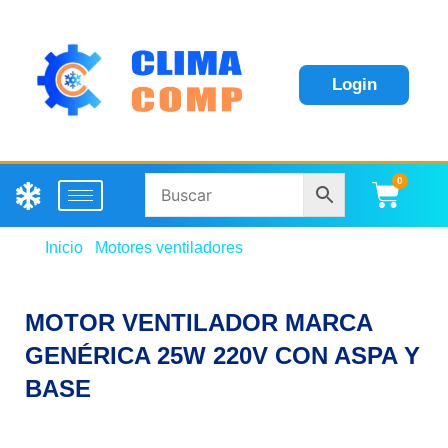
Login
0
Carri
Inicio
/
Motores ventiladores
/ MOTOR VENTILADOR
MARCA GENÉRICA 25W 220V CON ASPA Y BASE
MOTOR VENTILADOR MARCA
GENÉRICA 25W 220V CON ASPA Y
BASE