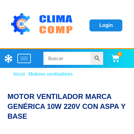
Login
0
Carri
Inicio
/
Motores ventiladores
/ MOTOR VENTILADOR
MARCA GENÉRICA 10W 220V CON ASPA Y BASE
MOTOR VENTILADOR MARCA
GENÉRICA 10W 220V CON ASPA Y
BASE