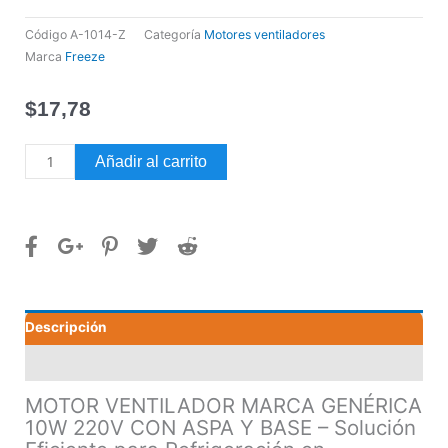
Código
A-1014-Z
Categoría
Motores ventiladores
Marca
Freeze
$
17,78
MOTOR
Añadir al carrito
VENTILADOR
MARCA
GENÉRICA
10W
220V
CON
ASPA
Descripción
Y
BASE
Valoraciones (0)
cantidad
MOTOR VENTILADOR MARCA GENÉRICA
10W 220V CON ASPA Y BASE – Solución