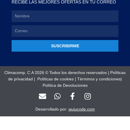
RECIBE LAS MEJORES OFERTAS EN TU CORREO
SUSCRIBIRME
Climacomp, C.A 2026 © Todos los derechos reservados |
Políticas
de privacidad
|
Políticas de cookies
|
Términos y condiciones
|
Política de Devoluciones
E
W
F
I
n
h
a
n
v
a
c
s
Desarrollado por:
wujucode.com
e
t
e
t
l
s
b
a
o
a
o
g
Optimized by Seraphinite Accelerator