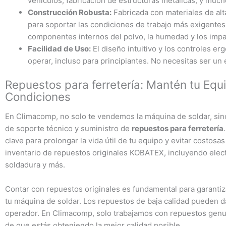
vehículos, fabricación de estructuras metálicas, y muc
Construcción Robusta:
Fabricada con materiales de al
para soportar las condiciones de trabajo más exigentes
componentes internos del polvo, la humedad y los impa
Facilidad de Uso:
El diseño intuitivo y los controles e
operar, incluso para principiantes. No necesitas ser un
Repuestos para ferretería: Mantén tu E
Condiciones
En Climacomp, no solo te vendemos la máquina de soldar, sin
de soporte técnico y suministro de
repuestos para ferretería
clave para prolongar la vida útil de tu equipo y evitar costo
inventario de repuestos originales KOBATEX, incluyendo electr
soldadura y más.
Contar con repuestos originales es fundamental para garantiza
tu máquina de soldar. Los repuestos de baja calidad pueden d
operador. En Climacomp, solo trabajamos con repuestos gen
de que estás obteniendo la mejor calidad posible.