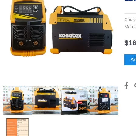
Códi
Marc
$
16
MAQ
Añ
DE
SOL
KOBA
DE
120A
A
140
110/
canti