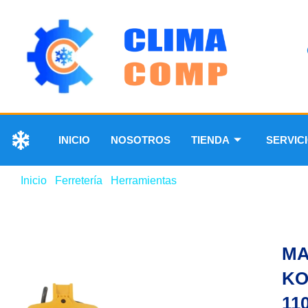
INICIO
NOSOTROS
TIENDA
SERVIC
Inicio
/
Ferretería
/
Herramientas
/ MAQUINA DE SOLDAR 
MA
KO
11