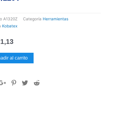
go
A1320Z
Categoría
Herramientas
a
Kobatex
1,13
UINA
adir al carrito
DAR
TEX
M
AM
220V
dad