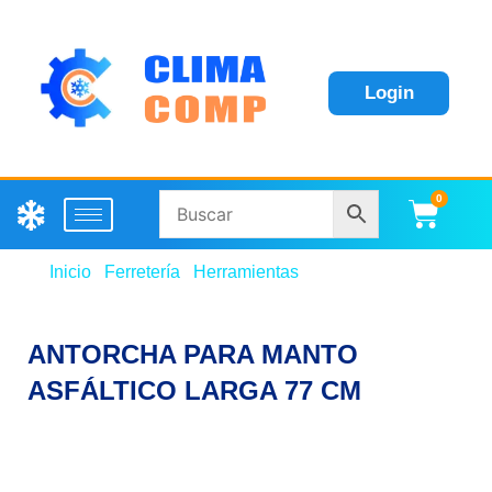
Login
0
Carri
Inicio
/
Ferretería
/
Herramientas
/ ANTORCHA PARA
MANTO ASFÁLTICO LARGA 77 CM
ANTORCHA PARA MANTO
ASFÁLTICO LARGA 77 CM