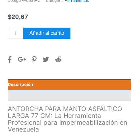
Código
A-0689-Z
Categoría
Herramientas
$
20,67
ANTORCHA
Añadir al carrito
PARA
MANTO
ASFÁLTICO
LARGA
77
CM
cantidad
Descripción
Valoraciones (0)
ANTORCHA PARA MANTO ASFÁLTICO
LARGA 77 CM: La Herramienta
Profesional para Impermeabilización en
Venezuela