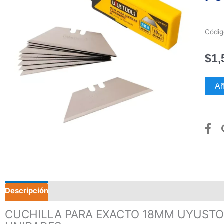
Códi
$
1,
CUCH
Añ
PARA
EXA
18M
UYU
PREC
POR
PAQU
10
UNID
Descripción
Valoraciones (0)
canti
CUCHILLA PARA EXACTO 18MM UYUSTOO