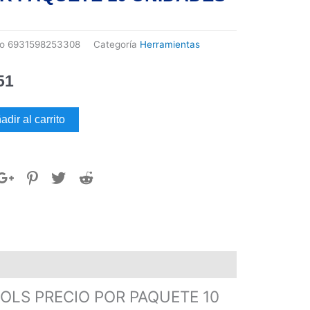
go
6931598253308
Categoría
Herramientas
51
ILLA
adir al carrito
CTO
M
STOOLS
IO
ETE
ADES
dad
LS PRECIO POR PAQUETE 10