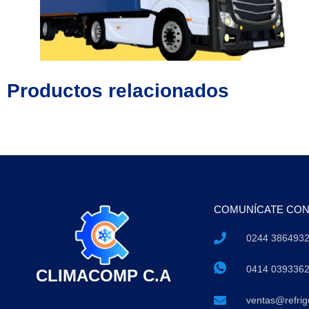
Productos relacionados
COMUNÍCATE CO
0244 386493
0414 039336
CLIMACOMP C.A
ventas@refri