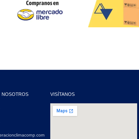
N NOSOTROS
VISÍTANOS
2
2
geracionclimacomp.com