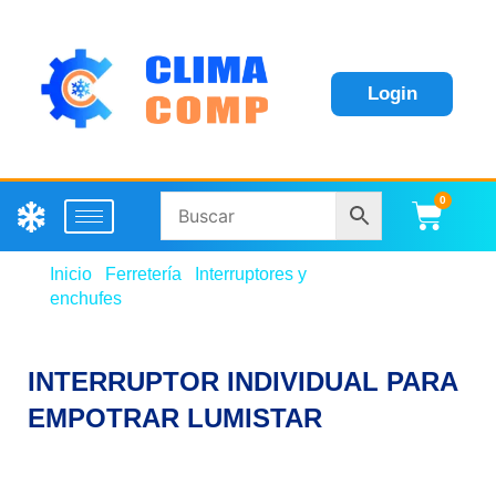
Login
0
Carri
Inicio
/
Ferretería
/
Interruptores y
enchufes
/ INTERRUPTOR INDIVIDUAL PARA
EMPOTRAR LUMISTAR
INTERRUPTOR INDIVIDUAL PARA
EMPOTRAR LUMISTAR