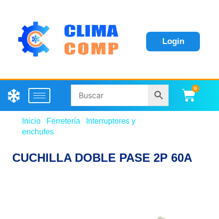
Login
0
Carri
Inicio
/
Ferretería
/
Interruptores y
enchufes
/ CUCHILLA DOBLE PASE 2P 60A
CUCHILLA DOBLE PASE 2P 60A