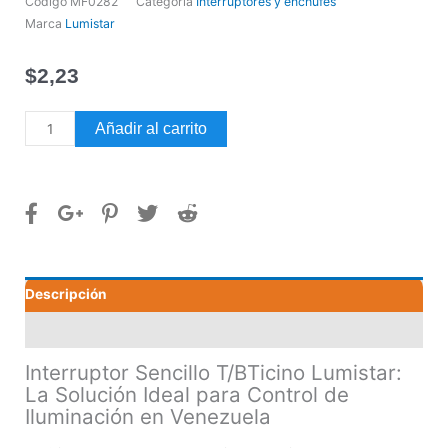
Código
MF0282
Categoría
Interruptores y enchufes
Marca
Lumistar
$
2,23
Interruptor
Añadir al carrito
sencillo
T/BTicino
Lumistar
cantidad
Descripción
Valoraciones (0)
Interruptor Sencillo T/BTicino Lumistar:
La Solución Ideal para Control de
Iluminación en Venezuela