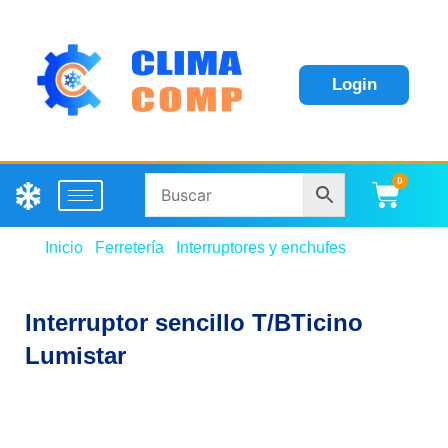
Login
0
Carri
Inicio
/
Ferretería
/
Interruptores y enchufes
/ Interruptor
sencillo T/BTicino Lumistar
Interruptor sencillo T/BTicino
Lumistar