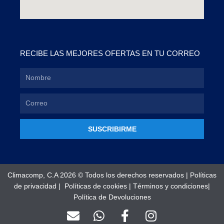
RECIBE LAS MEJORES OFERTAS EN TU CORREO
SUSCRIBIRME
Climacomp, C.A 2026 © Todos los derechos reservados |
Políticas
de privacidad
|
Políticas de cookies
|
Términos y condiciones
|
Política de Devoluciones
E
W
F
I
n
h
a
n