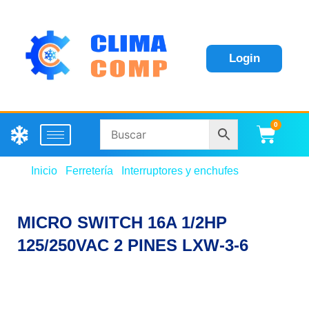
Login
0
Carri
Inicio
/
Ferretería
/
Interruptores y enchufes
/ MICRO
SWITCH 16A 1/2HP 125/250VAC 2 PINES LXW-3-6
MICRO SWITCH 16A 1/2HP
125/250VAC 2 PINES LXW-3-6