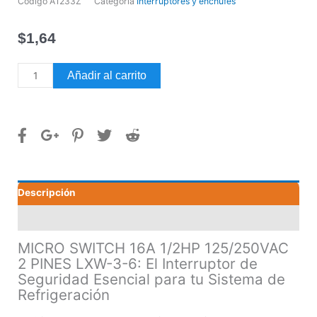
Código
A1233Z
Categoría
Interruptores y enchufes
$
1,64
MICRO
Añadir al carrito
SWITCH
16A
1/2HP
125/250VAC
2
PINES
LXW-
Descripción
3-
6
Valoraciones (0)
cantidad
MICRO SWITCH 16A 1/2HP 125/250VAC
2 PINES LXW-3-6: El Interruptor de
Seguridad Esencial para tu Sistema de
Refrigeración