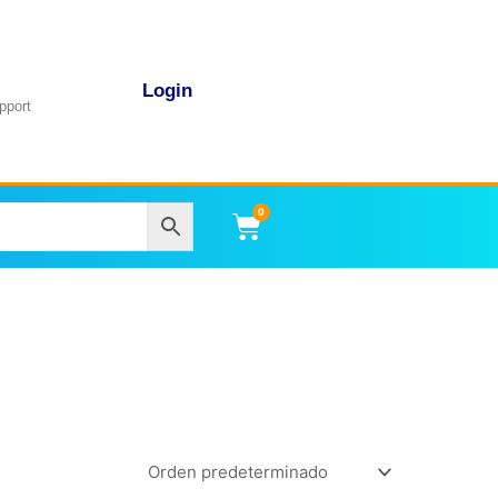
Login
pport
0
Carrito