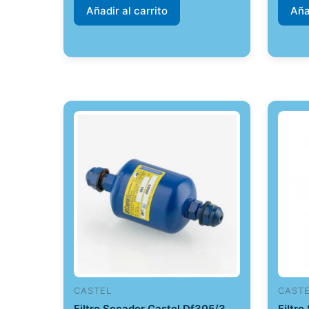
Añadir al carrito
Aña
CASTEL
CAST
Filtro Secador Castel Df305/3
Filtr