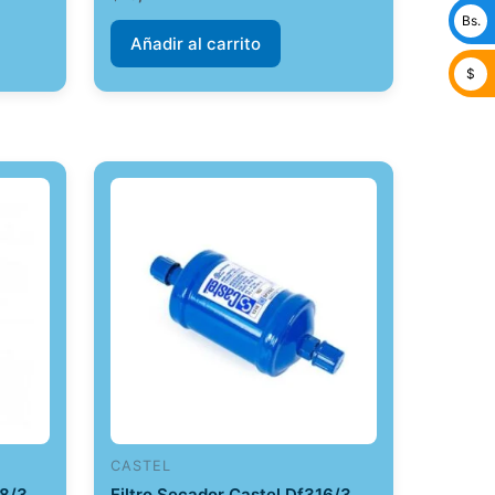
Bs.
Añadir al carrito
$
CASTEL
08/3
Filtro Secador Castel Df316/3