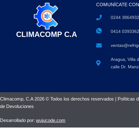
COMUNÍCATE CO
0244 386493
0414 039336
CLIMACOMP C.A
ventas@refri
Aragua, Villa 
calle Dr. Manz
Climacomp, C.A 2026 © Todos los derechos reservados |
Políticas 
de Devoluciones
Desarrollado por:
wujucode.com