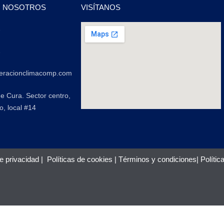
N NOSOTROS
VISÍTANOS
2
2
geracionclimacomp.com
de Cura. Sector centro,
o, local #14
de privacidad
|
Políticas de cookies
|
Términos y condiciones
|
Polític