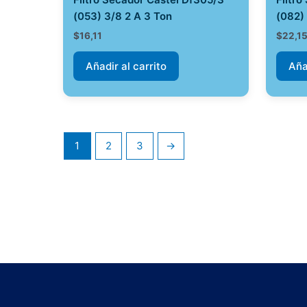
(053) 3/8 2 A 3 Ton
(082) 
$
16,11
$
22,1
Añadir al carrito
Aña
1
2
3
→