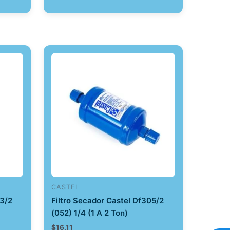
CASTEL
03/2
Filtro Secador Castel Df305/2
(052) 1/4 (1 A 2 Ton)
$
16,11