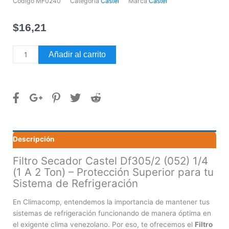
Código
MF0240
Categoría
Castel
Marca
Castel
$
16,21
Filtro
Añadir al carrito
Secador
Castel
Df305/2
(052)
1/4
(1
A
Descripción
2
Ton)
Filtro Secador Castel Df305/2 (052) 1/4
cantidad
(1 A 2 Ton) – Protección Superior para tu
Sistema de Refrigeración
En Climacomp, entendemos la importancia de mantener tus
sistemas de refrigeración funcionando de manera óptima en
el exigente clima venezolano. Por eso, te ofrecemos el
Filtro