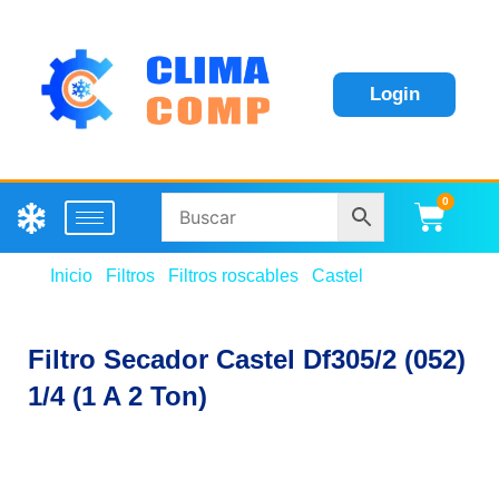
Login
0
Carri
Inicio
/
Filtros
/
Filtros roscables
/
Castel
/ Filtro
Secador Castel Df305/2 (052) 1/4 (1 A 2 Ton)
Filtro Secador Castel Df305/2 (052)
1/4 (1 A 2 Ton)