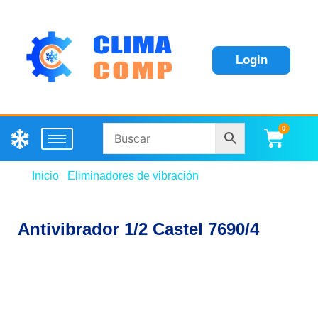
Login
0
Carri
Inicio
/
Eliminadores de vibración
/ Antivibrador 1/2
Castel 7690/4
Antivibrador 1/2 Castel 7690/4