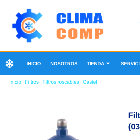
INICIO
NOSOTROS
TIENDA
SERVIC
Inicio
/
Filtros
/
Filtros roscables
/
Castel
/ Filtro Secador Ca
Fil
(03