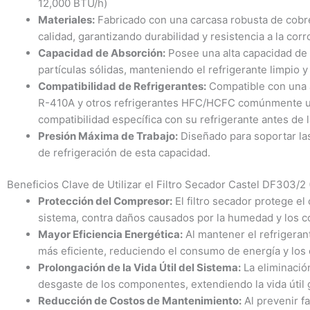
12,000 BTU/h)
Materiales:
Fabricado con una carcasa robusta de cobre
calidad, garantizando durabilidad y resistencia a la corr
Capacidad de Absorción:
Posee una alta capacidad de 
partículas sólidas, manteniendo el refrigerante limpio y
Compatibilidad de Refrigerantes:
Compatible con una a
R-410A y otros refrigerantes HFC/HCFC comúnmente uti
compatibilidad específica con su refrigerante antes de la
Presión Máxima de Trabajo:
Diseñado para soportar las
de refrigeración de esta capacidad.
Beneficios Clave de Utilizar el Filtro Secador Castel DF303/2 
Protección del Compresor:
El filtro secador protege e
sistema, contra daños causados por la humedad y los c
Mayor Eficiencia Energética:
Al mantener el refrigeran
más eficiente, reduciendo el consumo de energía y los 
Prolongación de la Vida Útil del Sistema:
La eliminació
desgaste de los componentes, extendiendo la vida útil 
Reducción de Costos de Mantenimiento:
Al prevenir f