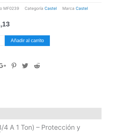
go
MF0239
Categoría
Castel
Marca
Castel
,13
Añadir al carrito
dor
l
3/2
dad
/4 A 1 Ton) – Protección y