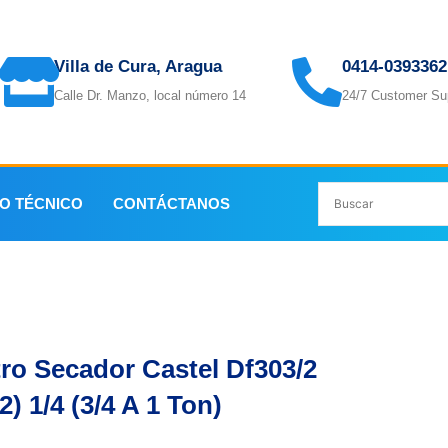
Villa de Cura, Aragua
0414-0393362
Calle Dr. Manzo, local número 14
24/7 Customer Su
IO TÉCNICO
CONTÁCTANOS
stel Df303/2 (032) 1/4 (3/4 A 1 Ton)
tro Secador Castel Df303/2
2) 1/4 (3/4 A 1 Ton)