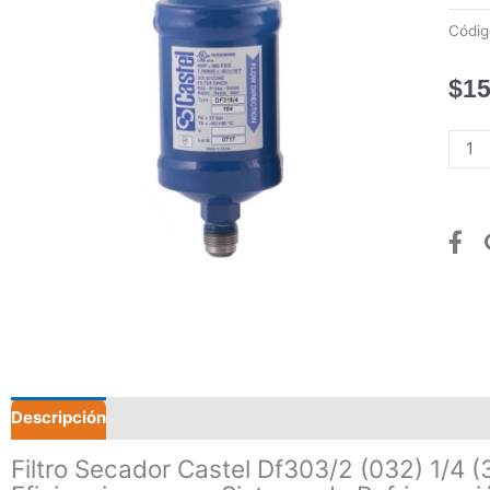
Códi
$
15
Filtro
Seca
Caste
Df30
(032)
1/4
(3/4
A
1
Ton)
canti
Descripción
Filtro Secador Castel Df303/2 (032) 1/4 (3