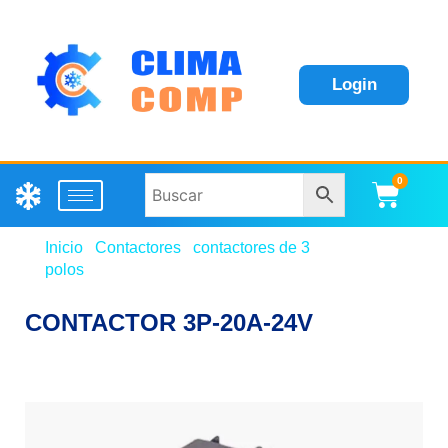
Login
0
Carri
Inicio
/
Contactores
/
contactores de 3
polos
/ CONTACTOR 3P-20A-24V
CONTACTOR 3P-20A-24V