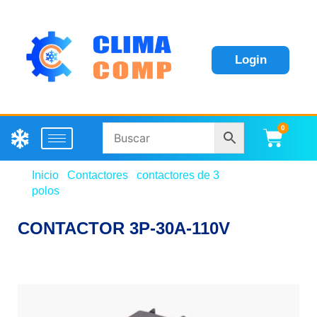
Login
0
Carri
Inicio
/
Contactores
/
contactores de 3
polos
/ CONTACTOR 3P-30A-110V
CONTACTOR 3P-30A-110V