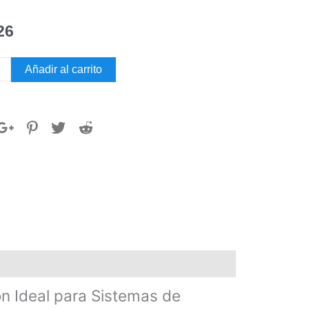
26
O
Añadir al carrito
RE
dad
 Ideal para Sistemas de