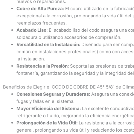
nuevos o reparaciones.
Cobre de Alta Pureza:
El cobre utilizado en la fabricac
excepcional a la corrosión, prolongando la vida útil de
reemplazos frecuentes.
Acabado Liso:
El acabado liso del codo asegura una co
soldadura o utilizando accesorios de compresión.
Versatilidad en la Instalación:
Diseñado para ser compat
común en instalaciones profesionales) como con acceso
la instalación.
Resistencia a la Presión:
Soporta las presiones de traba
fontanería, garantizando la seguridad y la integridad de
Beneficios de Elegir el CODO DE COBRE DE 45° 5/8” de Cli
Conexiones Seguras y Duraderas:
Asegura una conexión
fugas y fallas en el sistema.
Mayor Eficiencia del Sistema:
La excelente conductivida
refrigerante o fluido, mejorando la eficiencia energétic
Prolongación de la Vida Útil:
La resistencia a la corros
general, prolongando su vida útil y reduciendo los cos