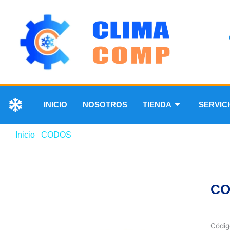
INICIO
NOSOTROS
TIENDA
SERVIC
Inicio
/
CODOS
/ CODO DE COBRE DE 45° 5/8”
CO
Códi