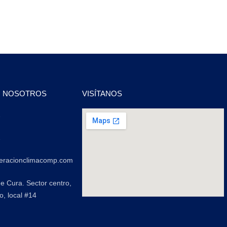
N NOSOTROS
VISÍTANOS
2
2
geracionclimacomp.com
de Cura. Sector centro,
o, local #14