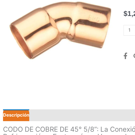
$
1,
COD
DE
COB
DE
45°
5/8”
canti
Descripción
Valoraciones (0)
CODO DE COBRE DE 45° 5/8”: La Conexión