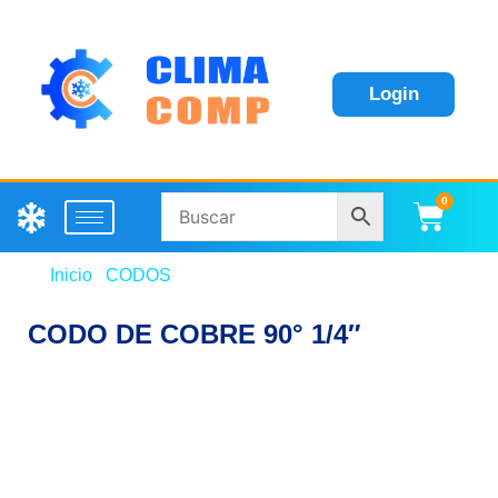
Login
0
Carri
Inicio
/
CODOS
/ CODO DE COBRE 90° 1/4″
CODO DE COBRE 90° 1/4″