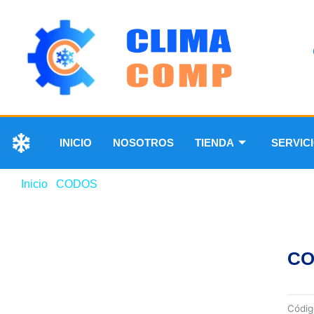
INICIO
NOSOTROS
TIENDA
SERVIC
Inicio
/
CODOS
/ CODO DE COBRE DE 45° 1/4”
CO
Códi