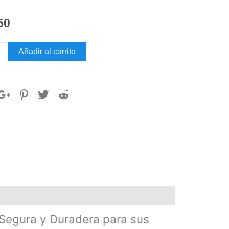
50
O
Añadir al carrito
RE
dad
Segura y Duradera para sus