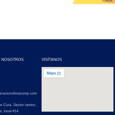
N NOSOTROS
VISÍTANOS
2
2
geracionclimacomp.com
de Cura. Sector centro,
o, local #14