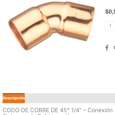
$
0,
COD
DE
COB
DE
45°
1/4”
canti
Descripción
Valoraciones (0)
CODO DE COBRE DE 45° 1/4” – Conexión 