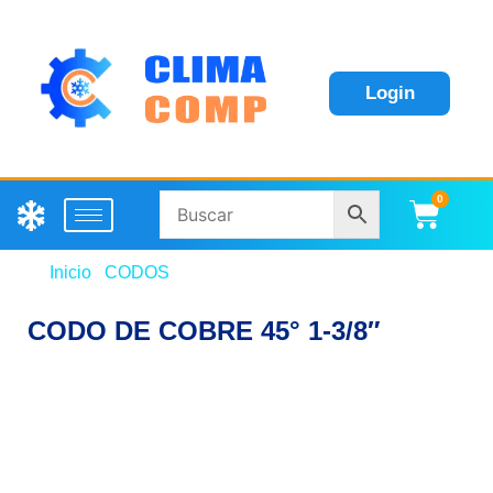
Login
0
Carri
Inicio
/
CODOS
/ CODO DE COBRE 45° 1-3/8″
CODO DE COBRE 45° 1-3/8″