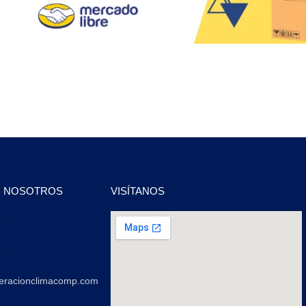
N NOSOTROS
VISÍTANOS
2
2
geracionclimacomp.com