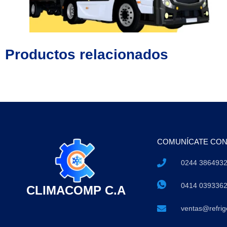
Productos relacionados
COMUNÍCATE CO
0244 386493
0414 039336
CLIMACOMP C.A
ventas@refri