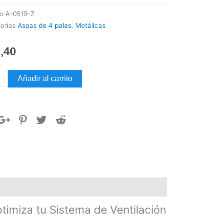
go
A-0519-Z
orías
Aspas de 4 palas
,
Metálicas
,40
Añadir al carrito
LICA
S
dad
miza tu Sistema de Ventilación