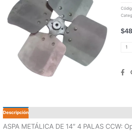
Códi
Categ
$
48
ASPA
METÁ
DE
14"
4
PALA
CCW
canti
Descripción
Valoraciones (0)
ASPA METÁLICA DE 14″ 4 PALAS CCW: Opti