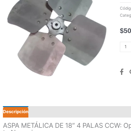
Códi
Categ
$
50
ASPA
METÁ
DE
18"
4
PALA
CCW
canti
Descripción
Valoraciones (0)
ASPA METÁLICA DE 18″ 4 PALAS CCW: Opti