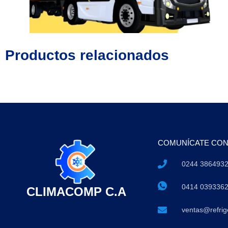
Productos relacionados
COMUNÍCATE CO
0244 386493
0414 039336
CLIMACOMP C.A
ventas@refri