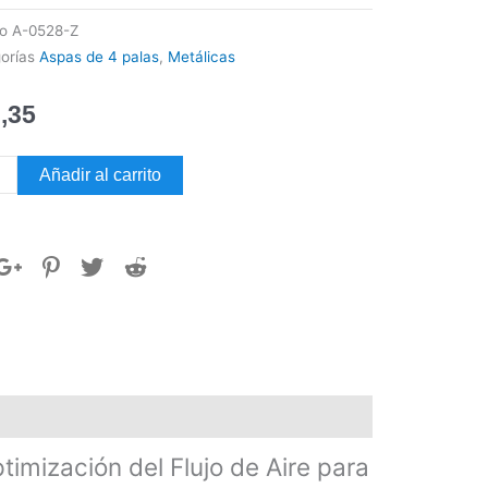
go
A-0528-Z
orías
Aspas de 4 palas
,
Metálicas
,35
Añadir al carrito
LICA
S
dad
mización del Flujo de Aire para