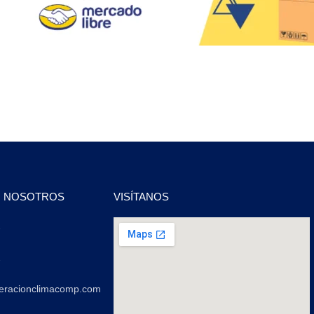
N NOSOTROS
VISÍTANOS
2
2
geracionclimacomp.com