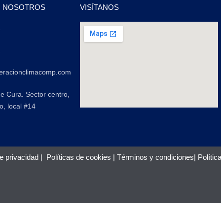
N NOSOTROS
VISÍTANOS
2
2
geracionclimacomp.com
de Cura. Sector centro,
o, local #14
de privacidad
|
Políticas de cookies
|
Términos y condiciones
|
Polític