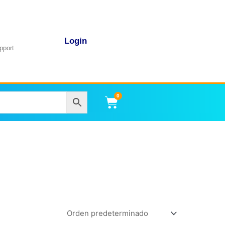
Login
pport
0
Carrito