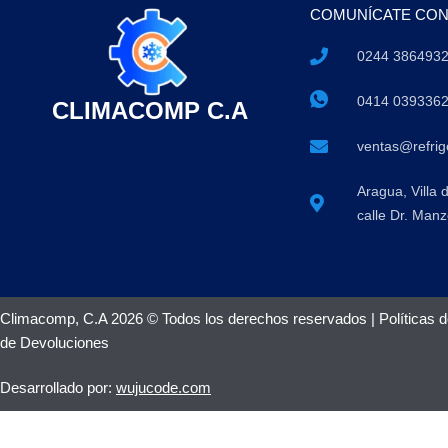
COMUNÍCATE CO
0244 386493
0414 039336
CLIMACOMP C.A
ventas@refri
Aragua, Villa 
calle Dr. Manz
Climacomp, C.A 2026 © Todos los derechos reservados |
Políticas 
de Devoluciones
Desarrollado por:
wujucode.com