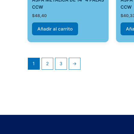
CCW
CCW
$
48,40
$
40,3
Añadir al carrito
Aña
1
2
3
→