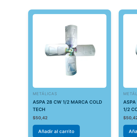
METÁLICAS
METÁL
ASPA 28 CW 1/2 MARCA COLD
ASPA
TECH
1/2 C
$
50,42
$
50,4
Añadir al carrito
Aña