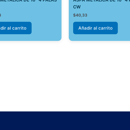
CW
3
$
40,33
dir al carrito
Añadir al carrito