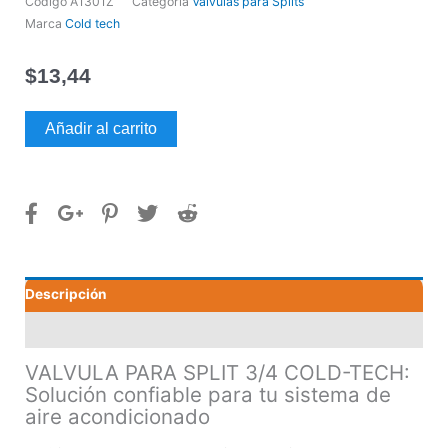
Código
A1301Z
Categoría
Válvulas para Splits
Marca
Cold tech
$
13,44
VALVULA
Añadir al carrito
PARA
SPLIT
3/4
COLD-
TECH
cantidad
Descripción
Valoraciones (0)
VALVULA PARA SPLIT 3/4 COLD-TECH:
Solución confiable para tu sistema de
aire acondicionado