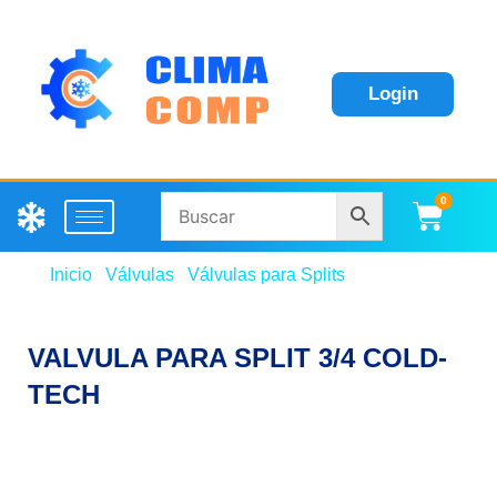
Login
0
Carri
Inicio
/
Válvulas
/
Válvulas para Splits
/ VALVULA
PARA SPLIT 3/4 COLD-TECH
VALVULA PARA SPLIT 3/4 COLD-
TECH