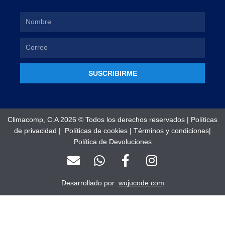
SUSCRIBIRME
Climacomp, C.A 2026 © Todos los derechos reservados |
Políticas
de privacidad
|
Políticas de cookies
|
Términos y condiciones
|
Política de Devoluciones
E
W
F
I
n
h
a
n
v
a
c
s
Desarrollado por:
wujucode.com
e
t
e
t
l
s
b
a
o
a
o
g
Optimized by Seraphinite Accelerator
Turns on site high speed to be attractive for people and search engines.