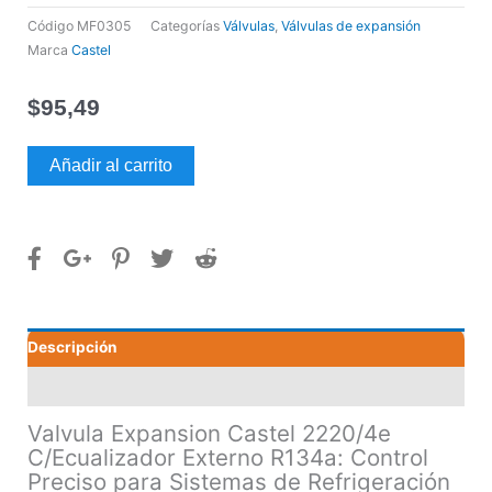
Código
MF0305
Categorías
Válvulas
,
Válvulas de expansión
Marca
Castel
$
95,49
Valvula
Añadir al carrito
Expansion
Castel
2220/4e
C/Ecualizador
Externo
R134a
cantidad
Descripción
Valoraciones (0)
Valvula Expansion Castel 2220/4e
C/Ecualizador Externo R134a: Control
Preciso para Sistemas de Refrigeración