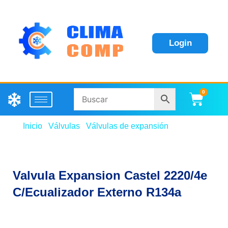
Login
0
Carri
Inicio
/
Válvulas
/
Válvulas de expansión
/ Valvula
Expansion Castel 2220/4e C/Ecualizador Externo
R134a
Valvula Expansion Castel 2220/4e
C/Ecualizador Externo R134a