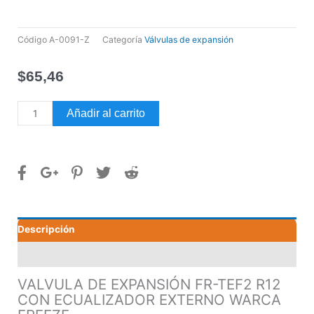
Código
A-0091-Z
Categoría
Válvulas de expansión
$
65,46
VALVULA
Añadir al carrito
DE
EXPANSIÓN
FR-
TEF2
R12
CON
ECUALIZADOR
Descripción
EXTERNO
WARCA
Valoraciones (0)
FREEZE
cantidad
VALVULA DE EXPANSIÓN FR-TEF2 R12
CON ECUALIZADOR EXTERNO WARCA