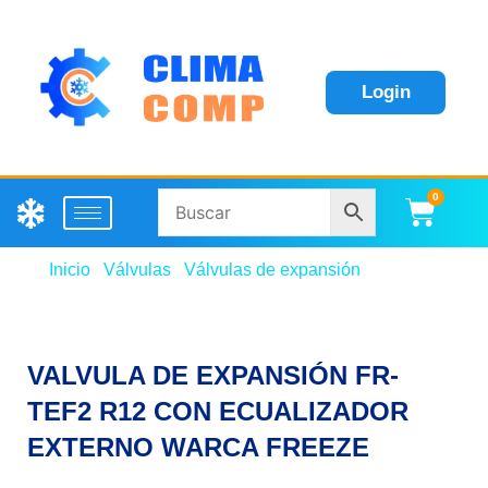
Login
0
Carri
Inicio
/
Válvulas
/
Válvulas de expansión
/ VALVULA
DE EXPANSIÓN FR-TEF2 R12 CON ECUALIZADOR
EXTERNO WARCA FREEZE
VALVULA DE EXPANSIÓN FR-
TEF2 R12 CON ECUALIZADOR
EXTERNO WARCA FREEZE