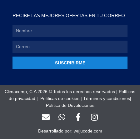
RECIBE LAS MEJORES OFERTAS EN TU CORREO
SUSCRIBIRME
Climacomp, C.A 2026 © Todos los derechos reservados |
Políticas
de privacidad
|
Políticas de cookies
|
Términos y condiciones
|
Política de Devoluciones
E
W
F
I
n
h
a
n
v
a
c
s
Desarrollado por:
wujucode.com
e
t
e
t