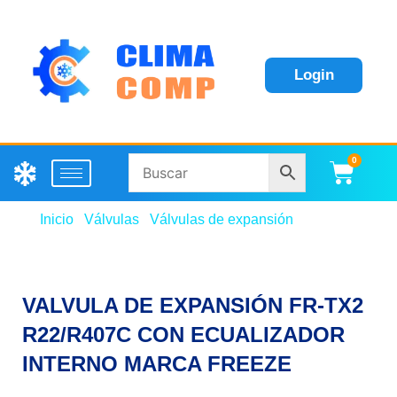
Login
0
Carri
Inicio
/
Válvulas
/
Válvulas de expansión
/ VALVULA
DE EXPANSIÓN FR-TX2 R22/R407C CON
ECUALIZADOR INTERNO MARCA FREEZE
VALVULA DE EXPANSIÓN FR-TX2
R22/R407C CON ECUALIZADOR
INTERNO MARCA FREEZE