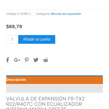
Código
A-0089-L
Categoría
Válvulas de expansión
$
69,79
VALVULA
Añadir al carrito
DE
EXPANSIÓN
FR-
TX2
R22/R407C
CON
ECUALIZADOR
Descripción
INTERNO
MARCA
Valoraciones (0)
FREEZE
cantidad
VALVULA DE EXPANSIÓN FR-TX2
R22/R407C CON ECUALIZADOR