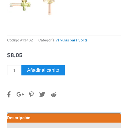
Código
A1346Z
Categoría
Válvulas para Splits
$
8,05
VALVULA
Añadir al carrito
DE
CARGA
P/SPLIT
3/8
cantidad
Descripción
Valoraciones (0)