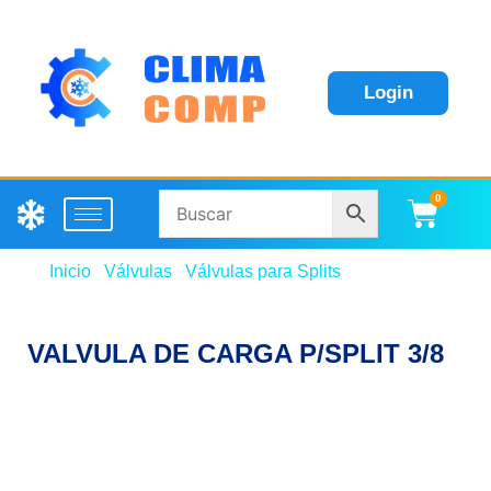
Login
0
Carri
Inicio
/
Válvulas
/
Válvulas para Splits
/ VALVULA DE
CARGA P/SPLIT 3/8
VALVULA DE CARGA P/SPLIT 3/8