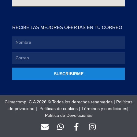
RECIBE LAS MEJORES OFERTAS EN TU CORREO
SUSCRIBIRME
Climacomp, C.A 2026 © Todos los derechos reservados |
Políticas
de privacidad
|
Políticas de cookies
|
Términos y condiciones
|
Política de Devoluciones
E
W
F
I
n
h
a
n