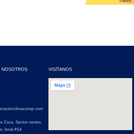
N NOSOTROS
VISÍTANOS
2
2
geracionclimacomp.com
de Cura. Sector centro,
o, local #14