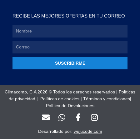
RECIBE LAS MEJORES OFERTAS EN TU CORREO
SUSCRIBIRME
Climacomp, C.A 2026 © Todos los derechos reservados |
Políticas
de privacidad
|
Políticas de cookies
|
Términos y condiciones
|
Política de Devoluciones
E
W
F
I
n
h
a
n
v
a
c
s
Desarrollado por:
wujucode.com
e
t
e
t