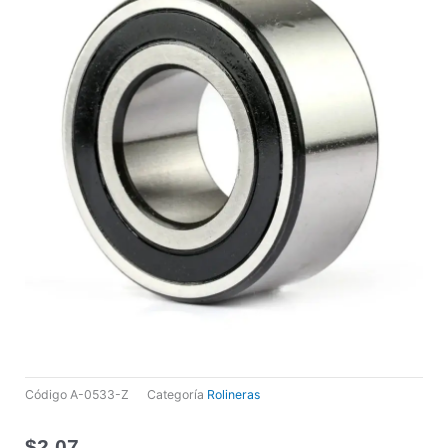
Código
A-0533-Z
Categoría
Rolineras
$
2,07