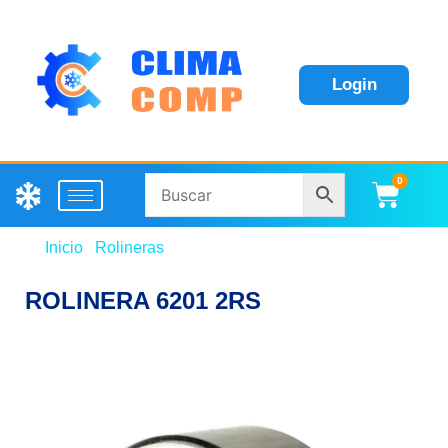
Login
0
Carri
Inicio
/
Rolineras
/ ROLINERA 6201 2RS
ROLINERA 6201 2RS