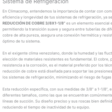
Sistema de Refrigeración
En Climacomp, entendemos la importancia de contar con compo
eficiencia y longevidad de tus sistemas de refrigeración, ya s
REDUCCIÓN DE COBRE 3/8X1-1/8”
es un elemento esencial e
permitiendo la transición suave y segura entre tuberías de di
cobre de alta pureza, asegura una conexión hermética y resiste
óptimo de tu sistema.
En el exigente clima venezolano, donde la humedad y las flu
elección de materiales resistentes es fundamental. El cobre, 
resistencia a la corrosión, es el material preferido por los téc
reducción de cobre está diseñada para soportar las presione
los sistemas de refrigeración, minimizando el riesgo de fugas y
Esta reducción específica, con sus medidas de 3/8” a 1-1/8”, e
diferentes tamaños, como las que se encuentran comúnment
líneas de succión. Su diseño preciso y sus roscas bien definid
reduciendo el tiempo de inactividad de tu equipo.