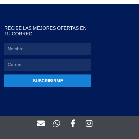
RECIBE LAS MEJORES OFERTAS EN
TU CORREO
SUSCRIBIRME
E
W
F
I
a
n
h
a
n
v
a
c
s