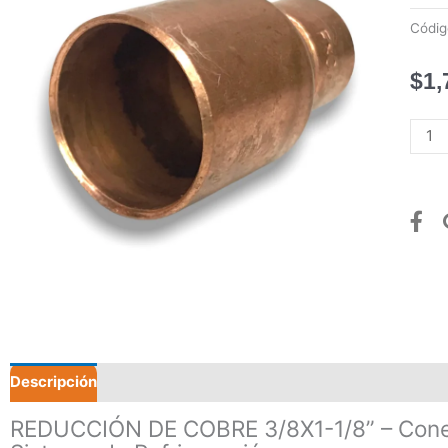
Códi
$
1,
RED
DE
COB
3/8X
1/8”
canti
Descripción
Valoraciones (0)
REDUCCIÓN DE COBRE 3/8X1-1/8” – Conex