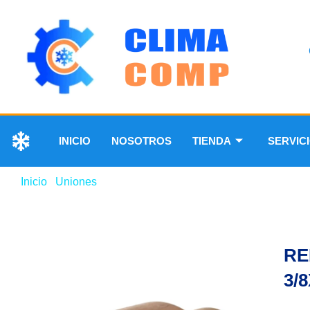
INICIO
NOSOTROS
TIENDA
SERVIC
Inicio
/
Uniones
/ REDUCCIÓN DE COBRE 3/8X1-1/8”
RE
3/8