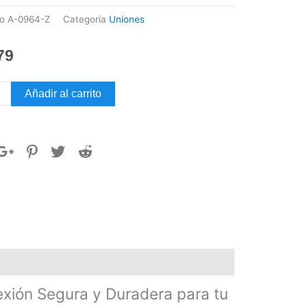
go
A-0964-Z
Categoría
Uniones
79
UCCIÓN
Añadir al carrito
RE
1-
dad
ión Segura y Duradera para tu