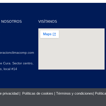
N NOSOTROS
VISÍTANOS
2
2
geracionclimacomp.com
de Cura. Sector centro,
o, local #14
de privacidad
|
Políticas de cookies
|
Términos y condiciones
|
Polític